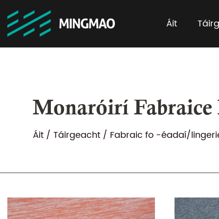
Áit
Táir
Monaróirí Fabraice 
Áit
/
Táirgeacht
/
Fabraic fo -éadaí/lingeri