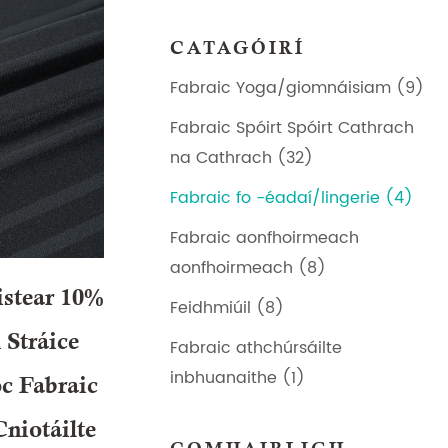
CATAGÓIRÍ
Fabraic Yoga/giomnáisiam (9)
Fabraic Spóirt Spóirt Cathrach
na Cathrach (32)
Fabraic fo -éadaí/lingerie (4)
Fabraic aonfhoirmeach
aonfhoirmeach (8)
istear 10%
Feidhmiúil (8)
Stráice
Fabraic athchúrsáilte
inbhuanaithe (1)
c Fabraic
Cniotáilte