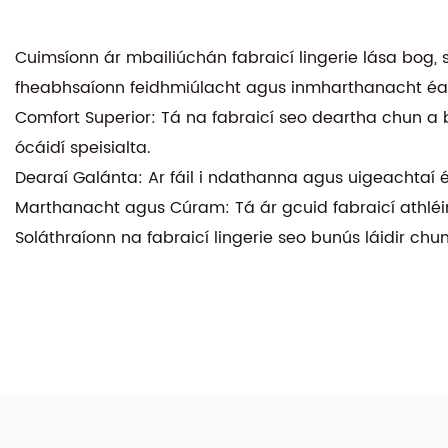
Cuimsíonn ár mbailiúchán fabraicí lingerie lása bog,
fheabhsaíonn feidhmiúlacht agus inmharthanacht éa
Comfort Superior: Tá na fabraicí seo deartha chun a b
ócáidí speisialta.
Dearaí Galánta: Ar fáil i ndathanna agus uigeachtaí éa
Marthanacht agus Cúram: Tá ár gcuid fabraicí athléi
Soláthraíonn na fabraicí lingerie seo bunús láidir c