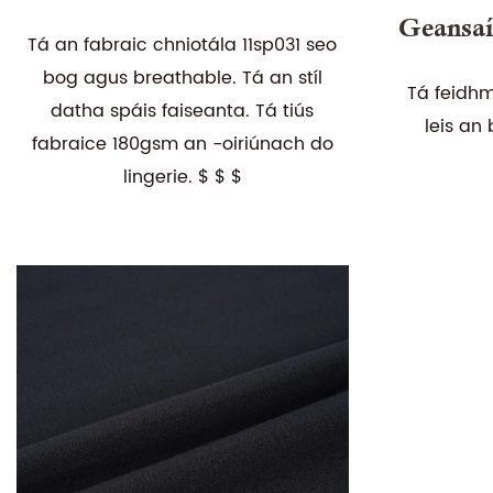
Geansaí
Tá an fabraic chniotála 11sp031 seo
bog agus breathable. Tá an stíl
Tá feidh
datha spáis faiseanta. Tá tiús
leis an
fabraice 180gsm an -oiriúnach do
lingerie. $ $ $