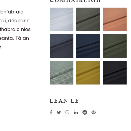
COMHAIRLIGH
 bhfabraic
nsaí, déanann
fhabraic níos
seanta. Tá an
e
LEAN LE