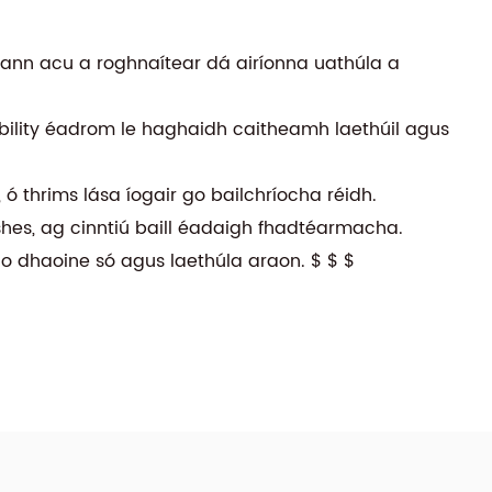
ceann acu a roghnaítear dá airíonna uathúla a
hability éadrom le haghaidh caitheamh laethúil agus
 ó thrims lása íogair go bailchríocha réidh.
hes, ag cinntiú baill éadaigh fhadtéarmacha.
do dhaoine só agus laethúla araon. $ $ $