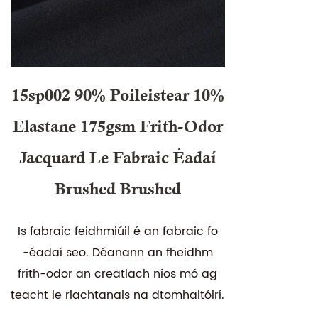
15sp002 90% Poileistear 10%
Elastane 175gsm Frith-Odor
Jacquard Le Fabraic Éadaí
Brushed Brushed
Is fabraic feidhmiúil é an fabraic fo
-éadaí seo. Déanann an fheidhm
frith-odor an creatlach níos mó ag
teacht le riachtanais na dtomhaltóirí.