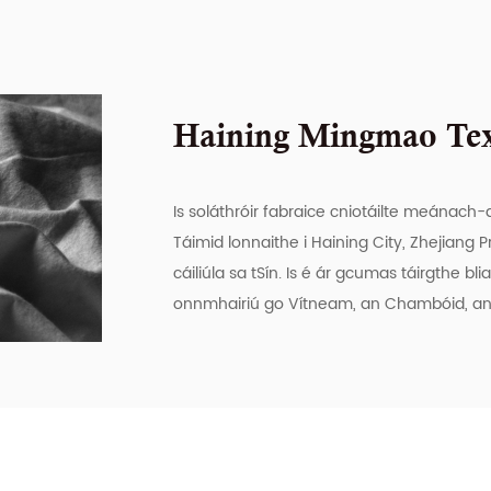
Haining Mingmao Text
Is soláthróir fabraice cniotáilte meánach
Táimid lonnaithe i Haining City, Zhejiang
cáiliúla sa tSín. Is é ár gcumas táirgthe b
onnmhairiú go Vítneam, an Chambóid, an Éig