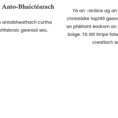
 Anto-Bhaictéarach
Tá an -stráice ag an
chniotáilte 11sp149 gea
m antaibheathach curtha
an phéitsint éadrom an 
 bhfabraic geansaí seo.
boige. Tá Stíl Stripe fai
creatlach s