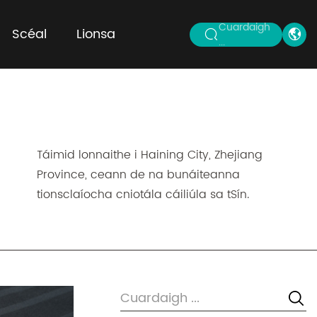
Cuardaigh
Scéal
Lionsa
...
Táimid lonnaithe i Haining City, Zhejiang
Province, ceann de na bunáiteanna
tionsclaíocha cniotála cáiliúla sa tSín.