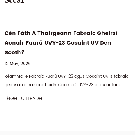
Scéal
irsí
An É Fabraic Taobh Dhúbailte 75% 
en
25% Spandex 240GSM An Rogha Is F
Haghaidh Luiteoga Giomnáisiam
Ardfheidhmíochta?
08 May, 2026
ic
antar a
Cén Fáth a Bhfuil Roghnú Fabraic mar Bhunchlo
Giomnáisiam Legging Mhór Sa tionscal éadaí gníomhacha, is
beagnach i gcónaí an difríocht idir luiteog...
LÉIGH TUILLEADH