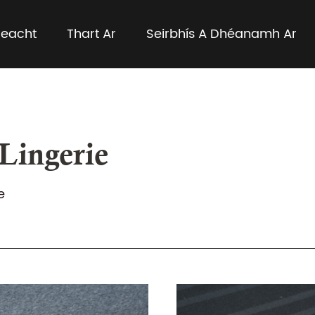
geacht
Thart Ar
Seirbhís A Dhéanamh Ar
Lingerie
e