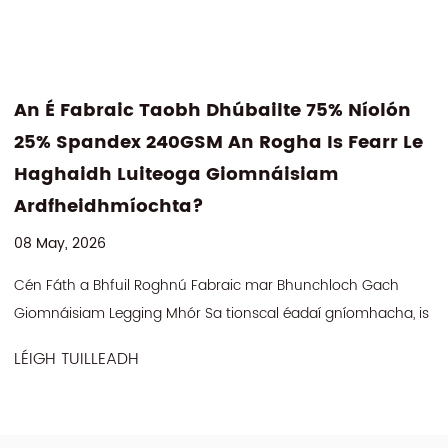
Níolón
Cén Fáth A Bhfuil Athchúrsáilte Pol
earr Le
Spandex Bog-Teagmhála Singile J
Rogha Chliste Do Éadaí Inbhuanait
Cairdiúil Don Chraiceann?
27 Apr, 2026
ch Gach
Agus an tionscal éadaí ag brú i dtreo foinsiú ábha
freagraí gan feidhmíocht nó compord an duine a í
polai athchúrsáilte 5% spandex ...
LÉIGH TUILLEADH