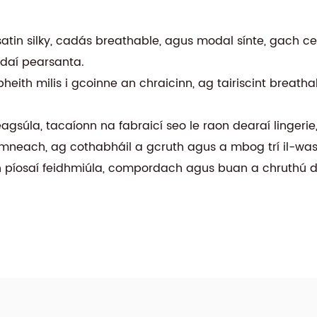
 satin silky, cadás breathable, agus modal sínte, gach 
daí pearsanta.
heith milis i gcoinne an chraicinn, ag tairiscint breat
gsúla, tacaíonn na fabraicí seo le raon dearaí lingerie,
mneach, ag cothabháil a gcruth agus a mbog trí il-was
hun píosaí feidhmiúla, compordach agus buan a chruthú 