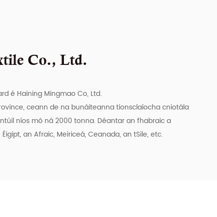
ile Co., Ltd.
-ard é Haining Mingmao Co, Ltd.
 Province, ceann de na bunáiteanna tionsclaíocha cniotála
liantúil níos mó ná 2000 tonna. Déantar an fhabraic a
ipt, an Afraic, Meiriceá, Ceanada, an tSile, etc.