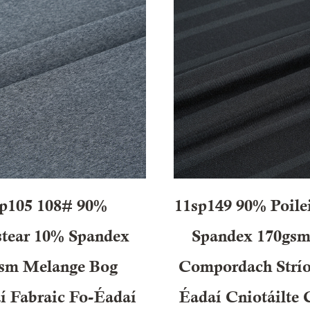
sp105 108# 90%
11sp149 90% Poile
stear 10% Spandex
Spandex 170gsm 
sm Melange Bog
Compordach Strío
í Fabraic Fo-Éadaí
Éadaí Cniotáilte 