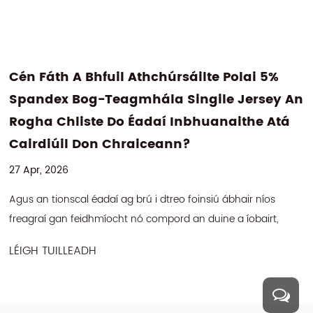
ai 5%
Conas A Dhéanann Tú Éadaí Yoga 
ersey An
Úsáid CY320 69% Polyamide 31% S
he Atá
Leaisteacha Fabraic Cniotáilte Dúb
21 Apr, 2026
Cad é Fabraic Yoga CY320 agus Cén Fáth a nOibr
Chomh Maith le haghaidh Éadaí Gníomhacha CY320 Is
ir níos
fabraic chniotáilte dhá thaobh leaisteacha a...
obairt,
LÉIGH TUILLEADH