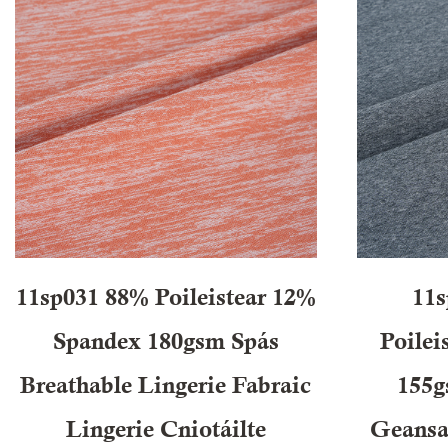
11sp031 88% Poileistear 12%
11
Spandex 180gsm Spás
Poilei
Breathable Lingerie Fabraic
155g
Lingerie Cniotáilte
Geansa